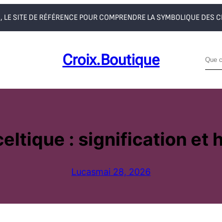
, LE SITE DE RÉFÉRENCE POUR COMPRENDRE LA SYMBOLIQUE DES 
Croix.boutique
R
e
c
h
e
r
eltique : signification et 
c
h
e
Lucas
mai 28, 2026
r