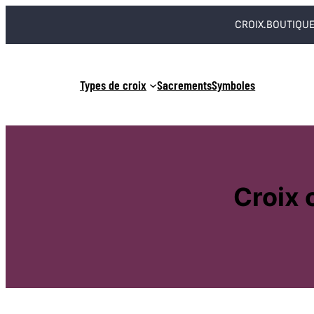
Aller
CROIX.BOUTIQUE
au
contenu
Types de croix
Sacrements
Symboles
Croix c