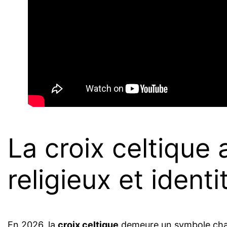
La croix celtique 
religieux et identi
En 2026, la
croix celtique
demeure un symbole charg