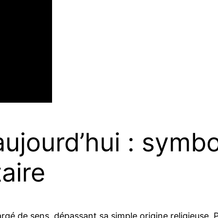
aujourd’hui : symbo
taire
é de sens, dépassant sa simple origine religieuse. P