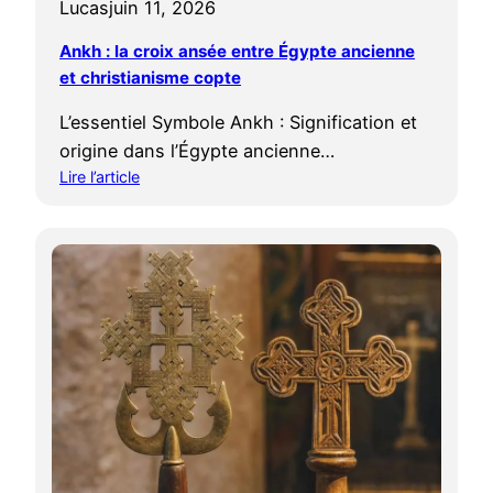
Lucas
juin 11, 2026
Ankh : la croix ansée entre Égypte ancienne
et christianisme copte
L’essentiel Symbole Ankh : Signification et
origine dans l’Égypte ancienne…
Lire l’article
:
A
n
k
h
:
l
a
c
r
o
i
x