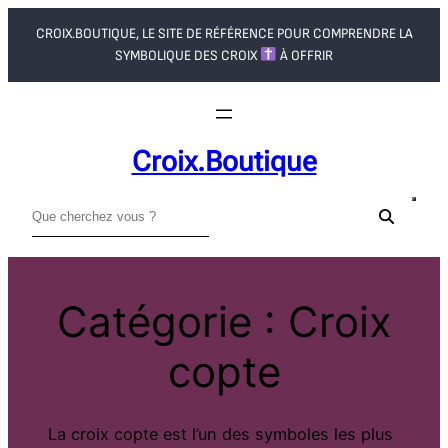
Aller
CROIX.BOUTIQUE, LE SITE DE RÉFÉRENCE POUR COMPRENDRE LA
au
SYMBOLIQUE DES CROIX
À OFFRIR
contenu
Croix.boutique
R
e
c
h
Catégorie :
Croix
e
r
copte
c
h
e
La croix copte est l’un des symboles les plus
r