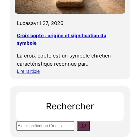
p
e
i
n
e
n
Lucas
avril 27, 2026
n
e
n
e
Croix copte : origine et signification du
e
t
symbole
e
c
t
h
La croix copte est un symbole chrétien
c
r
caractéristique reconnue par…
r
i
Lire l’article
o
s
:
i
t
C
x
i
r
c
a
o
o
n
Rechercher
i
p
i
x
t
s
c
e
m
S
o
:
e
e
p
q
c
t