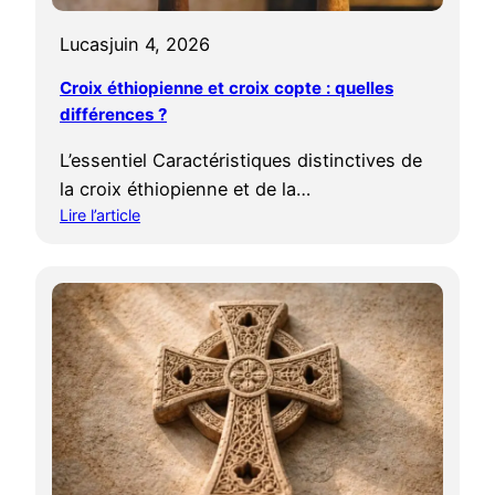
a
Lucas
juin 4, 2026
n
s
Croix éthiopienne et croix copte : quelles
é
différences ?
e
e
L’essentiel Caractéristiques distinctives de
n
la croix éthiopienne et de la…
t
Lire l’article
r
:
e
C
É
r
g
o
y
i
p
x
t
é
e
t
a
h
n
i
c
o
i