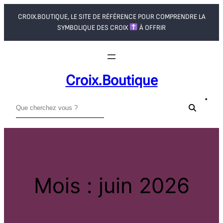
Aller
CROIX.BOUTIQUE, LE SITE DE RÉFÉRENCE POUR COMPRENDRE LA
au
SYMBOLIQUE DES CROIX
À OFFRIR
contenu
Croix.boutique
R
e
c
h
e
r
Mois :
juin 2026
c
h
e
r