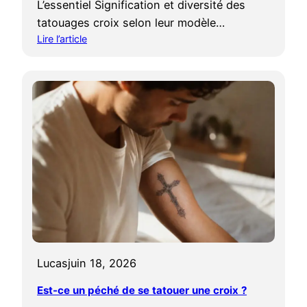
L’essentiel Signification et diversité des
tatouages croix selon leur modèle…
Lire l’article
:
T
a
t
o
u
a
g
e
c
r
o
i
x
Lucas
juin 18, 2026
:
q
Est-ce un péché de se tatouer une croix ?
u