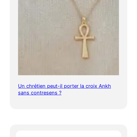
Un chrétien peut-il porter la croix Ankh
sans contresens ?