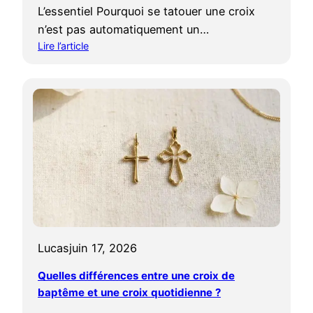
e
L’essentiel Pourquoi se tatouer une croix
l
n’est pas automatiquement un…
l
Lire l’article
e
:
s
E
i
s
g
t
n
-
i
c
f
e
i
u
c
n
a
p
t
é
i
c
o
h
Lucas
juin 17, 2026
n
é
s
Quelles différences entre une croix de
d
e
e
baptême et une croix quotidienne ?
l
s
o