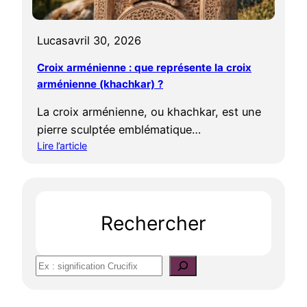
Lucas
avril 30, 2026
Croix arménienne : que représente la croix
arménienne (khachkar) ?
La croix arménienne, ou khachkar, est une
pierre sculptée emblématique…
Lire l’article
:
C
r
o
Rechercher
i
x
a
S
r
e
m
é
a