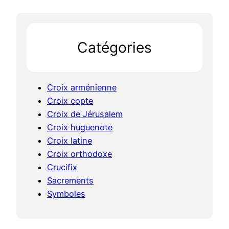
n
r
i
c
e
h
n
Catégories
n
e
:
q
Croix arménienne
u
Croix copte
e
Croix de Jérusalem
r
Croix huguenote
e
p
Croix latine
r
Croix orthodoxe
é
Crucifix
s
Sacrements
e
Symboles
n
t
e
l