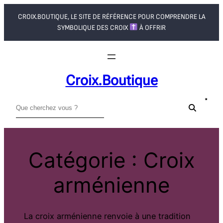
Aller
CROIX.BOUTIQUE, LE SITE DE RÉFÉRENCE POUR COMPRENDRE LA
au
SYMBOLIQUE DES CROIX
À OFFRIR
contenu
Croix.boutique
R
e
c
h
Catégorie :
Croix
e
r
arménienne
c
h
e
La croix arménienne renvoie à une tradition
r