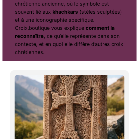
chrétienne ancienne, où le symbole est
souvent lié aux
khachkars
(stèles sculptées)
et à une iconographie spécifique.
Croix.boutique vous explique
comment la
reconnaître
, ce qu’elle représente dans son
contexte, et en quoi elle diffère d’autres croix
chrétiennes.