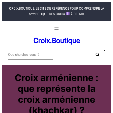
Aller
CROIX.BOUTIQUE, LE SITE DE RÉFÉRENCE POUR COMPRENDRE LA
au
SYMBOLIQUE DES CROIX
À OFFRIR
contenu
Croix.boutique
R
e
c
h
Croix arménienne :
e
que représente la
r
c
croix arménienne
h
e
(khachkar) ?
r