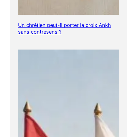
Un chrétien peut-il porter la croix Ankh
sans contresens ?