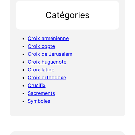
h
Catégories
Croix arménienne
Croix copte
Croix de Jérusalem
Croix huguenote
Croix latine
Croix orthodoxe
Crucifix
Sacrements
Symboles