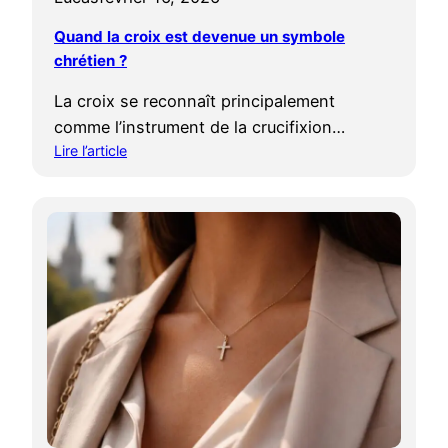
e
h
n
Quand la croix est devenue un symbole
s
o
i
chrétien ?
i
l
s
g
i
m
La croix se reconnaît principalement
n
q
e
comme l’instrument de la crucifixion…
i
u
f
Lire l’article
e
:
i
s
Q
e
:
u
-
l
a
t
e
n
-
s
d
e
M
l
l
a
a
l
i
c
e
s
r
?
o
o
n
i
s
x
d