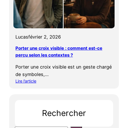
t
e
p
c
a
r
s
o
b
i
a
Lucas
février 2, 2026
x
p
a
t
Porter une croix visible : comment est-ce
u
i
perçu selon les contextes ?
t
s
r
é
Porter une croix visible est un geste chargé
a
?
de symboles,…
v
Lire l’article
a
:
i
P
l
o
:
r
q
Rechercher
t
u
e
e
r
l