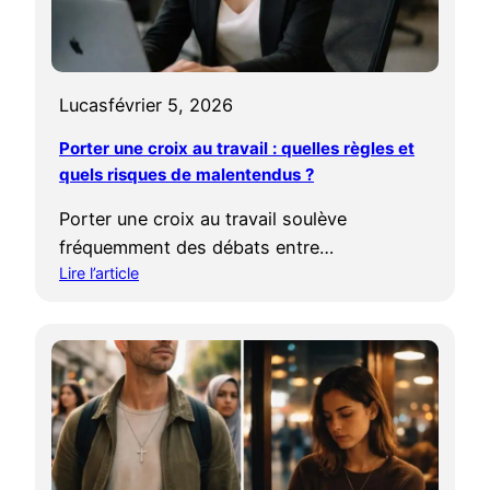
r
x
t
o
e
u
r
a
Lucas
février 5, 2026
u
c
n
c
Porter une croix au travail : quelles règles et
e
e
quels risques de malentendus ?
c
s
r
s
Porter une croix au travail soulève
o
o
fréquemment des débats entre…
i
i
Lire l’article
x
r
:
s
e
P
i
?
o
o
r
n
t
n
e
’
r
e
u
s
n