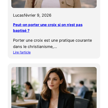
h
i
r
j
é
Lucas
février 9, 2026
o
t
u
i
Peut-on porter une croix si on n’est pas
:
e
baptisé ?
s
n
y
?
Porter une croix est une pratique courante
m
dans le christianisme,…
b
Lire l’article
o
:
l
P
e
e
r
u
e
t
l
-
i
o
g
n
i
p
e
o
u