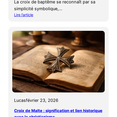
La croix de baptême se reconnaît par sa
simplicité symbolique,…
Lire l’article
:
C
r
o
i
x
d
e
b
a
p
t
ê
m
Lucas
février 23, 2026
e
:
Croix de Malte : signification et lien historique
q
avec le christianisme