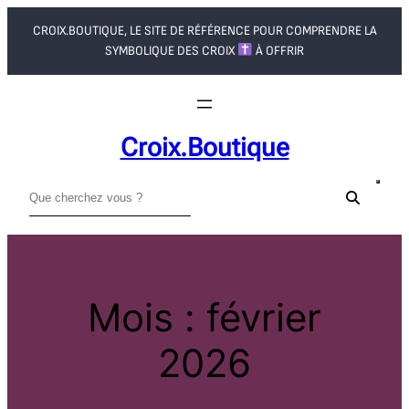
Aller
CROIX.BOUTIQUE, LE SITE DE RÉFÉRENCE POUR COMPRENDRE LA
au
SYMBOLIQUE DES CROIX
À OFFRIR
contenu
Croix.boutique
R
e
c
h
e
Mois :
février
r
c
2026
h
e
r