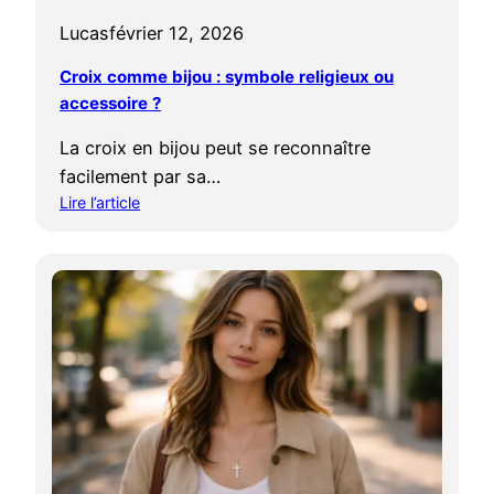
e
e
Lucas
février 12, 2026
s
r
t
é
Croix comme bijou : symbole religieux ou
d
f
accessoire ?
e
é
v
r
La croix en bijou peut se reconnaître
e
e
facilement par sa…
n
n
Lire l’article
u
c
:
e
e
C
u
e
r
n
n
o
s
l
i
y
i
x
m
g
c
b
n
o
o
e
m
l
m
e
e
c
b