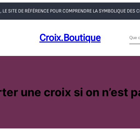
, LE SITE DE RÉFÉRENCE POUR COMPRENDRE LA SYMBOLIQUE DES 
Croix.boutique
R
e
c
h
e
r
c
ter une croix si on n’est p
h
e
r