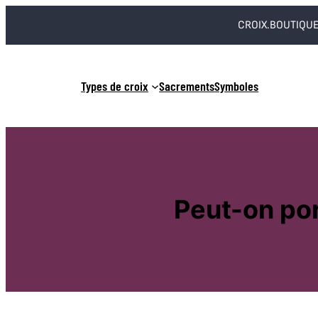
Aller
CROIX.BOUTIQUE
au
contenu
Types de croix
Sacrements
Symboles
Peut-on por