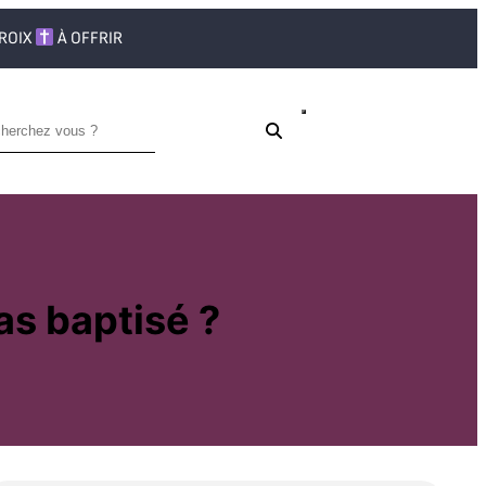
CROIX
À OFFRIR
as baptisé ?