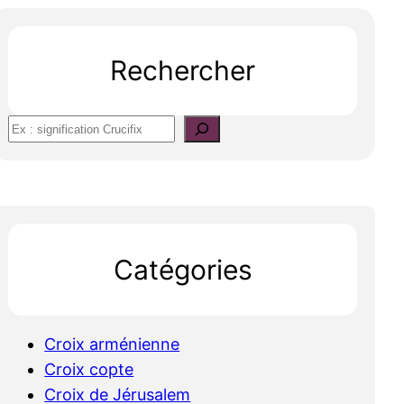
Rechercher
S
e
a
r
c
h
Catégories
Croix arménienne
Croix copte
Croix de Jérusalem