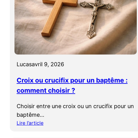
o
e
c
i
n
h
c
c
k
e
e
a
r
s
r
t
a
)
a
v
?
i
e
Lucas
avril 9, 2026
n
c
s
l
Croix ou crucifix pour un baptême :
c
a
h
comment choisir ?
c
r
r
é
o
Choisir entre une croix ou un crucifix pour un
t
i
baptême…
i
x
Lire l’article
e
l
:
n
a