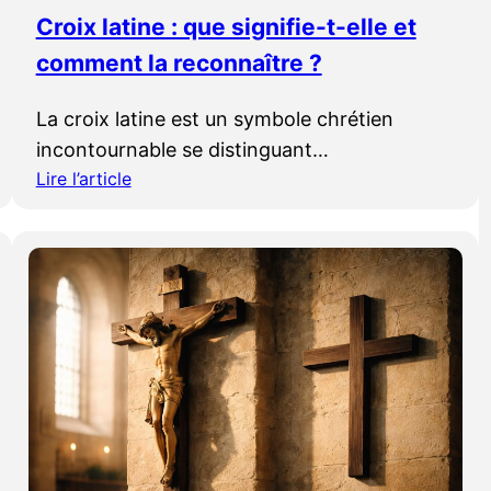
g
Croix latine : que signifie-t-elle et
i
comment la reconnaître ?
n
e
La croix latine est un symbole chrétien
e
incontournable se distinguant…
t
s
Lire l’article
:
i
C
g
r
n
o
i
i
f
x
i
l
c
a
a
t
t
i
i
n
o