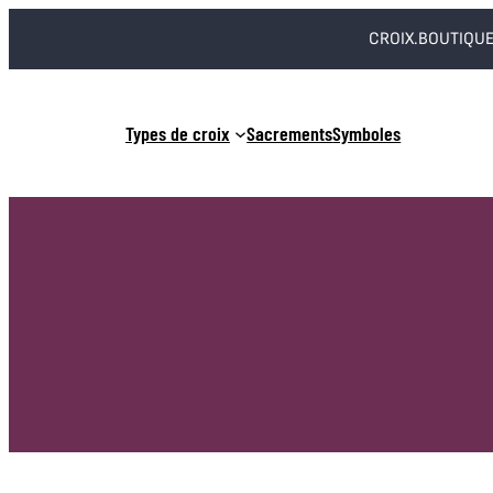
Aller
CROIX.BOUTIQUE
au
contenu
Types de croix
Sacrements
Symboles