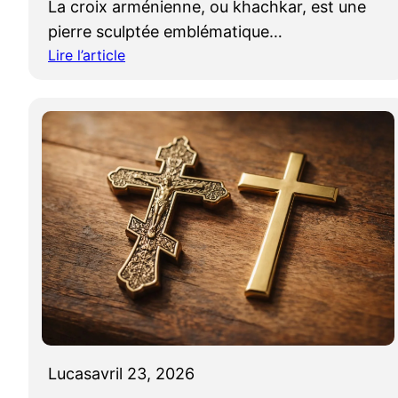
La croix arménienne, ou khachkar, est une
pierre sculptée emblématique…
Lire l’article
:
C
r
o
i
x
a
r
m
é
n
i
e
n
Lucas
avril 23, 2026
n