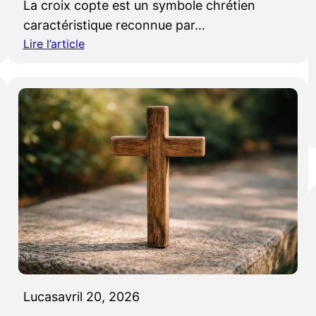
La croix copte est un symbole chrétien
caractéristique reconnue par…
Lire l’article
:
C
r
o
i
x
c
o
p
t
e
:
o
r
Lucas
avril 20, 2026
i