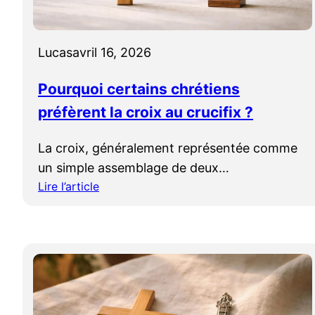
d
r
o
o
x
i
Lucas
avril 16, 2026
e
x
:
a
Pourquoi certains chrétiens
q
r
préfèrent la croix au crucifix ?
u
m
e
é
La croix, généralement représentée comme
l
n
un simple assemblage de deux…
l
i
e
Lire l’article
e
:
s
n
P
d
n
o
i
e
u
f
(
r
f
k
q
é
h
u
r
a