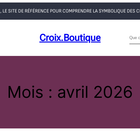
, LE SITE DE RÉFÉRENCE POUR COMPRENDRE LA SYMBOLIQUE DES 
Croix.boutique
R
e
c
h
e
r
Mois :
avril 2026
c
h
e
r