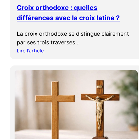
e
Croix orthodoxe : quelles
:
différences avec la croix latine ?
q
u
La croix orthodoxe se distingue clairement
e
par ses trois traverses…
r
e
Lire l’article
:
p
C
r
r
é
o
s
i
e
x
n
o
t
r
e
t
l
h
a
o
c