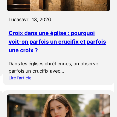
e
n
:
d
q
u
Lucas
avril 13, 2026
u
s
e
y
Croix dans une église : pourquoi
s
m
voit-on parfois un crucifix et parfois
i
b
g
une croix ?
o
n
l
i
e
Dans les églises chrétiennes, on observe
f
parfois un crucifix avec…
i
Lire l’article
e
:
-
C
t
r
-
o
e
i
l
x