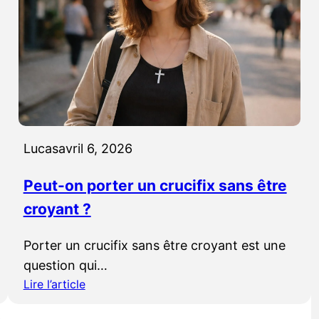
l
d
e
a
e
n
t
s
c
u
o
n
m
e
m
é
Lucas
avril 6, 2026
e
g
n
l
Peut-on porter un crucifix sans être
t
i
croyant ?
l
s
a
e
r
Porter un crucifix sans être croyant est une
:
e
question qui…
p
c
o
Lire l’article
o
:
u
n