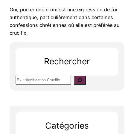
Oui, porter une croix est une expression de foi
authentique, particulièrement dans certaines
confessions chrétiennes où elle est préférée au
crucifix.
Rechercher
S
e
a
r
c
h
Catégories