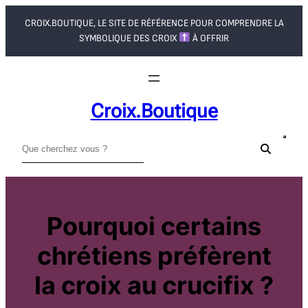
Aller
CROIX.BOUTIQUE, LE SITE DE RÉFÉRENCE POUR COMPRENDRE LA
au
SYMBOLIQUE DES CROIX
À OFFRIR
contenu
Croix.boutique
R
e
c
h
e
Pourquoi certains
r
chrétiens préfèrent
c
h
la croix au crucifix ?
e
r