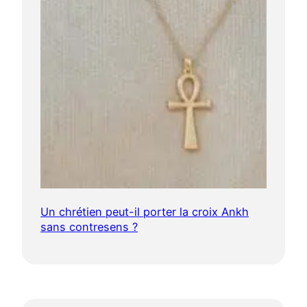
Un chrétien peut-il porter la croix Ankh
sans contresens ?