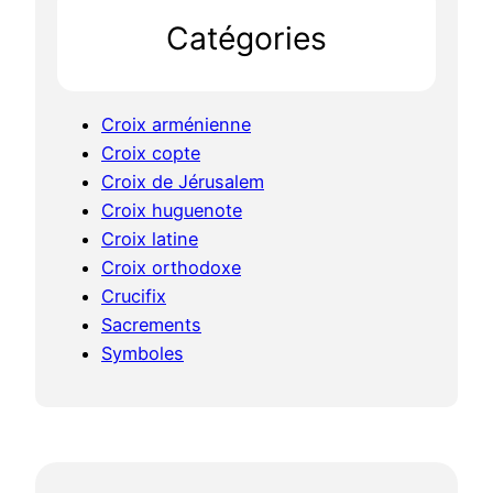
h
Catégories
Croix arménienne
Croix copte
Croix de Jérusalem
Croix huguenote
Croix latine
Croix orthodoxe
Crucifix
Sacrements
Symboles