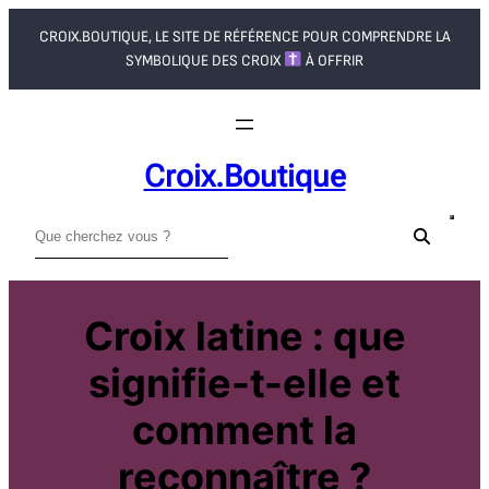
Aller
CROIX.BOUTIQUE, LE SITE DE RÉFÉRENCE POUR COMPRENDRE LA
au
SYMBOLIQUE DES CROIX
À OFFRIR
contenu
Croix.boutique
R
e
c
h
Croix latine : que
e
signifie-t-elle et
r
c
comment la
h
e
reconnaître ?
r