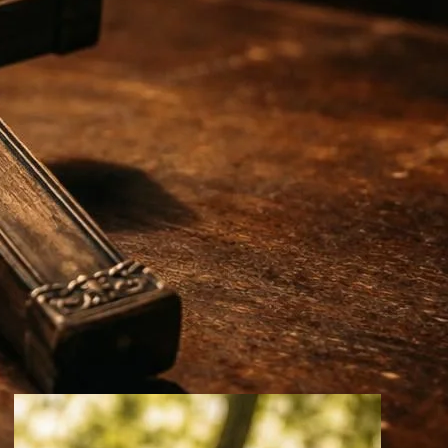
Croix huguenote
Croix latine
Croix orthodoxe
Crucifix
Sacrements
Symboles
Meilleurs pages