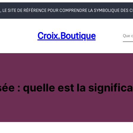
, LE SITE DE RÉFÉRENCE POUR COMPRENDRE LA SYMBOLIQUE DES 
Croix.boutique
R
e
c
h
e
r
c
ée : quelle est la significa
h
e
r