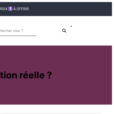
CROIX
À OFFRIR
tion réelle ?