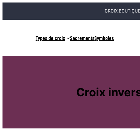
Aller
CROIX.BOUTIQUE
au
contenu
Types de croix
Sacrements
Symboles
Croix invers