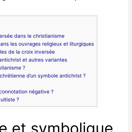
versée dans le christianisme
s les ouvrages religieux et liturgiques
les de la croix inversée
ntichrist et autres variantes
stianisme ?
chrétienne d’un symbole antichrist ?
connotation négative ?
ltiste ?
ue et symbolique