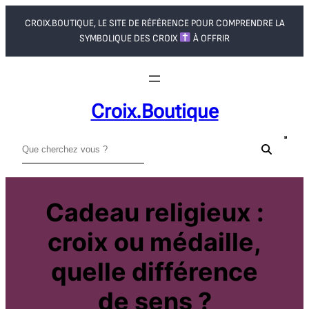
Aller
CROIX.BOUTIQUE, LE SITE DE RÉFÉRENCE POUR COMPRENDRE LA
au
SYMBOLIQUE DES CROIX
À OFFRIR
contenu
Croix.boutique
R
e
c
h
Cadeau religieux :
e
croix ou médaille,
r
c
quelle différence
h
e
de sens ?
r