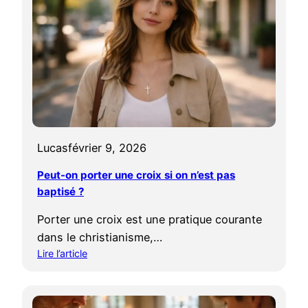
n
u
u
i
t
o
f
e
i
i
r
l
c
i
’
a
e
o
t
s
f
i
c
f
o
a
r
Lucas
février 9, 2026
n
t
i
d
h
r
Peut-on porter une croix si on n’est pas
a
o
?
baptisé ?
n
l
s
i
Porter une croix est une pratique courante
l
q
dans le christianisme,…
a
u
t
Lire l’article
e
:
r
s
P
a
:
e
d
l