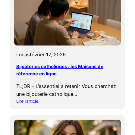
i
r
x
é
d
s
e
e
b
n
a
t
p
e
t
-
ê
Lucas
février 17, 2026
t
m
-
Bijouteries catholiques : les Maisons de
e
e
:
référence en ligne
l
q
l
TL;DR – L’essentiel à retenir Vous cherchez
u
e
e
une bijouterie catholique…
e
l
t
Lire l’article
l
:
p
e
B
o
s
i
u
i
j
r
g
o
q