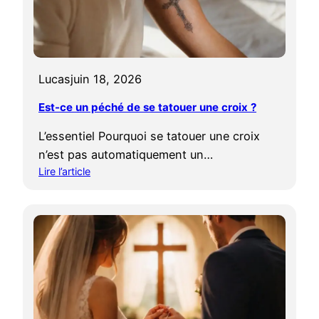
Lucas
juin 18, 2026
Est-ce un péché de se tatouer une croix ?
L’essentiel Pourquoi se tatouer une croix
n’est pas automatiquement un…
Lire l’article
:
E
s
t
-
c
e
u
n