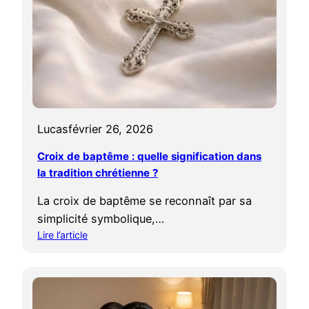
p
i
o
q
u
u
r
e
c
c
o
h
m
r
m
é
Lucas
février 26, 2026
u
t
n
i
Croix de baptême : quelle signification dans
i
e
la tradition chrétienne ?
o
n
n
n
La croix de baptême se reconnaît par sa
:
e
simplicité symbolique,…
q
?
Lire l’article
u
:
e
C
r
r
e
o
p