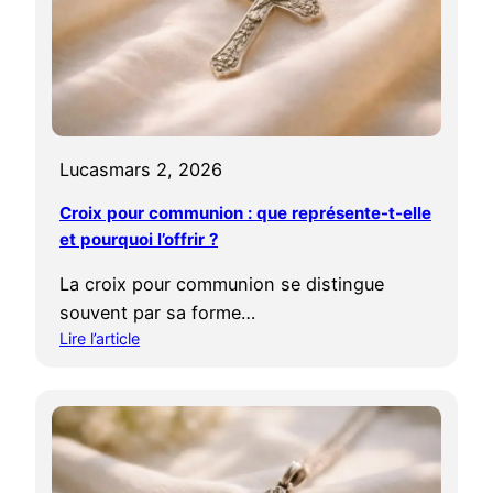
t
r
m
o
a
i
r
x
i
?
a
g
Lucas
mars 2, 2026
e
:
Croix pour communion : que représente-t-elle
q
et pourquoi l’offrir ?
u
e
La croix pour communion se distingue
l
souvent par sa forme…
l
Lire l’article
e
:
s
C
y
r
m
o
b
i
o
x
l