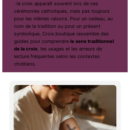
: la croix apparaît souvent lors de ces
cérémonies catholiques, mais pas toujours
pour les mêmes raisons. Pour un cadeau, au
nom de la tradition ou pour un présent
symbolique, Croix.boutique rassemble des
guides pour comprendre
le sens traditionnel
de la croix
, les usages et les erreurs de
lecture fréquentes selon les contextes
chrétiens.