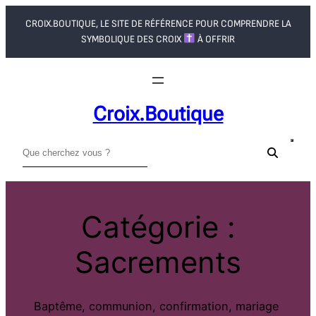
Aller
CROIX.BOUTIQUE, LE SITE DE RÉFÉRENCE POUR COMPRENDRE LA
au
SYMBOLIQUE DES CROIX
À OFFRIR
contenu
Croix.boutique
R
e
c
h
Catégorie :
e
r
Sacrements
c
h
e
Baptême, communion, confirmation, mariage
r