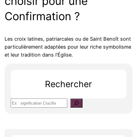
choisir pour une
Confirmation ?
Les croix latines, patriarcales ou de Saint Benoît sont
particulièrement adaptées pour leur riche symbolisme
et leur tradition dans l’Église.
Rechercher
S
e
a
r
c