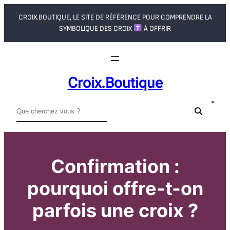
Aller
CROIX.BOUTIQUE, LE SITE DE RÉFÉRENCE POUR COMPRENDRE LA
au
SYMBOLIQUE DES CROIX
À OFFRIR
contenu
Croix.boutique
R
e
c
h
Confirmation :
e
r
pourquoi offre-t-on
c
h
parfois une croix ?
e
r