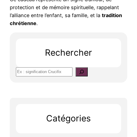
protection et de mémoire spirituelle, rappelant
l’alliance entre l’enfant, sa famille, et la
tradition
chrétienne
.
Rechercher
S
e
a
r
c
h
Catégories