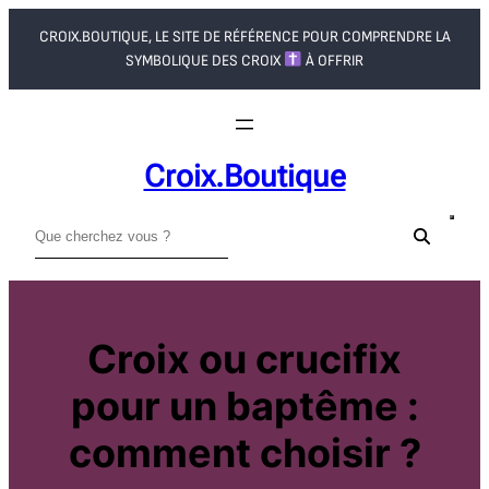
Aller
CROIX.BOUTIQUE, LE SITE DE RÉFÉRENCE POUR COMPRENDRE LA
au
SYMBOLIQUE DES CROIX
À OFFRIR
contenu
Croix.boutique
R
e
c
h
e
Croix ou crucifix
r
pour un baptême :
c
h
comment choisir ?
e
r