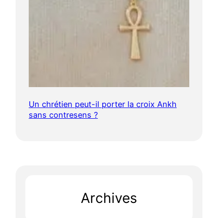
Un chrétien peut-il porter la croix Ankh
sans contresens ?
Archives