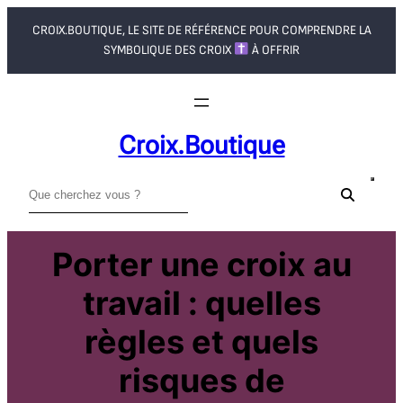
Aller
CROIX.BOUTIQUE, LE SITE DE RÉFÉRENCE POUR COMPRENDRE LA
au
SYMBOLIQUE DES CROIX
À OFFRIR
contenu
Croix.boutique
R
e
c
Porter une croix au
h
e
travail : quelles
r
c
règles et quels
h
risques de
e
r