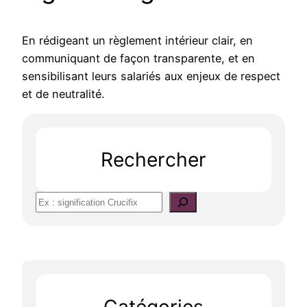
En rédigeant un règlement intérieur clair, en
communiquant de façon transparente, et en
sensibilisant leurs salariés aux enjeux de respect
et de neutralité.
Rechercher
S
e
a
r
c
h
Catégories