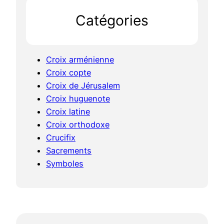
h
Catégories
Croix arménienne
Croix copte
Croix de Jérusalem
Croix huguenote
Croix latine
Croix orthodoxe
Crucifix
Sacrements
Symboles