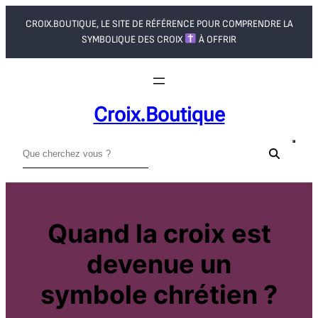
Aller
CROIX.BOUTIQUE, LE SITE DE RÉFÉRENCE POUR COMPRENDRE LA
au
SYMBOLIQUE DES CROIX
À OFFRIR
contenu
Croix.boutique
R
e
c
h
e
Quand la croix est
r
devenue un
c
h
symbole chrétien ?
e
r