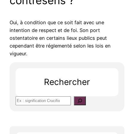
contresens ?
Oui, à condition que ce soit fait avec une
intention de respect et de foi. Son port
ostentatoire en certains lieux publics peut
cependant être réglementé selon les lois en
vigueur.
Rechercher
S
e
a
r
c