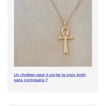
Un chrétien peut-il porter la croix Ankh
sans contresens ?