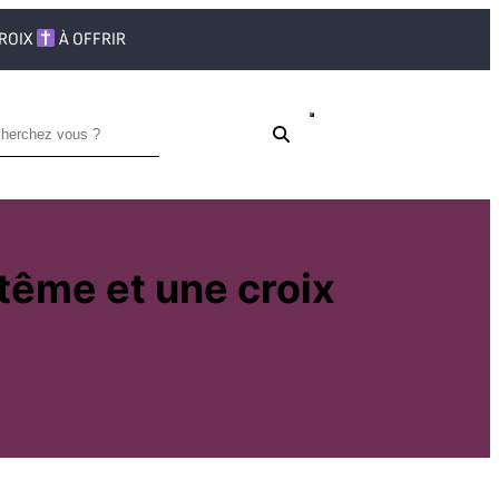
CROIX
À OFFRIR
tême et une croix