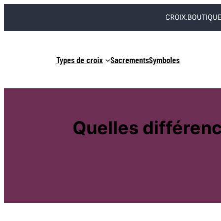
Aller
CROIX.BOUTIQUE
au
contenu
Types de croix
Sacrements
Symboles
Quelles différen