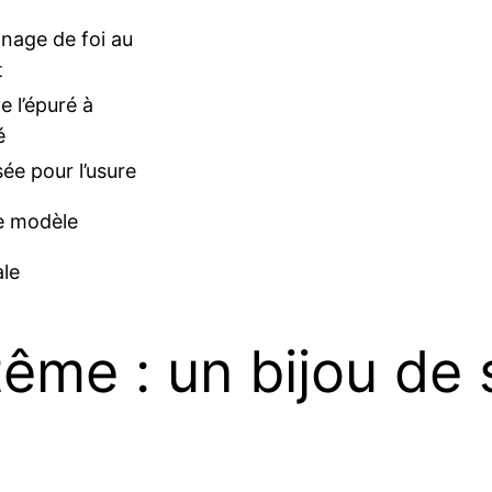
nage de foi au
t
e l’épuré à
é
ée pour l’usure
le modèle
le
tême : un bijou de