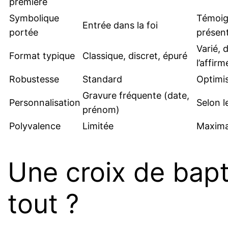
première
Symbolique
Témoig
Entrée dans la foi
portée
présen
Varié, d
Format typique
Classique, discret, épuré
l’affirm
Robustesse
Standard
Optimis
Gravure fréquente (date,
Personnalisation
Selon 
prénom)
Polyvalence
Limitée
Maxima
Une croix de bap
tout ?