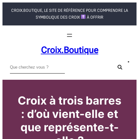
Aller
CROIX.BOUTIQUE, LE SITE DE RÉFÉRENCE POUR COMPRENDRE LA
au
SYMBOLIQUE DES CROIX
À OFFRIR
contenu
Croix.boutique
R
e
c
h
Croix à trois barres
e
r
: d’où vient-elle et
c
h
que représente-t-
e
r